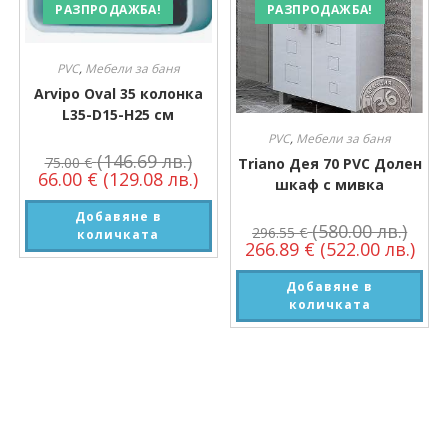
РАЗПРОДАЖБА!
РАЗПРОДАЖБА!
PVC
,
Мебели за баня
Arvipo Oval 35 колонка
L35-D15-H25 см
PVC
,
Мебели за баня
(146.69 лв.)
75.00
€
Triano Дея 70 PVC Долен
66.00
€
(129.08 лв.)
шкаф с мивка
Добавяне в
(580.00 лв.)
296.55
€
количката
266.89
€
(522.00 лв.)
Добавяне в
количката