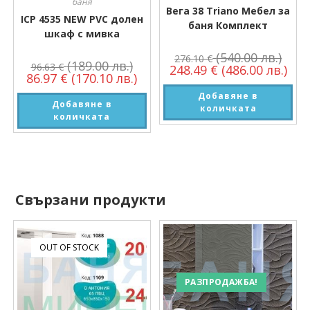
баня
Вега 38 Triano Мебел за
ICP 4535 NEW PVC долен
баня Комплект
шкаф с мивка
(540.00 лв.)
276.10
€
(189.00 лв.)
96.63
€
248.49
€
(486.00 лв.)
86.97
€
(170.10 лв.)
Добавяне в
Добавяне в
количката
количката
Свързани продукти
OUT OF STOCK
РАЗПРОДАЖБА!