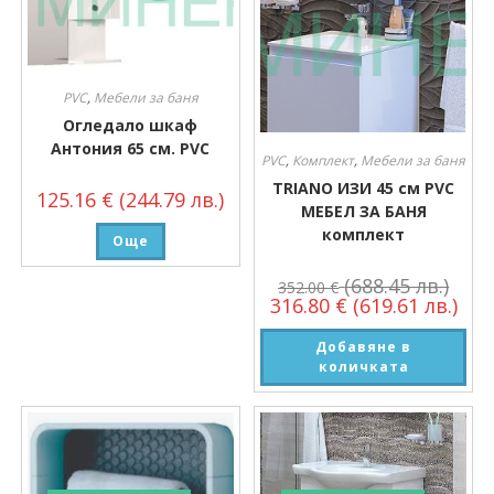
PVC
,
Мебели за баня
Огледало шкаф
Антония 65 см. PVC
PVC
,
Комплект
,
Мебели за баня
TRIANO ИЗИ 45 см PVC
125.16
€
(244.79 лв.)
МЕБЕЛ ЗА БАНЯ
комплект
Още
(688.45 лв.)
352.00
€
316.80
€
(619.61 лв.)
Добавяне в
количката