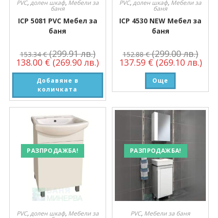
PVC
,
долен шкаф
,
Мебели за
PVC
,
долен шкаф
,
Мебели за
баня
баня
ICP 5081 PVC Мебел за
ICP 4530 NEW Мебел за
баня
баня
(299.91 лв.)
(299.00 лв.)
153.34
€
152.88
€
138.00
€
(269.90 лв.)
137.59
€
(269.10 лв.)
Добавяне в
Още
количката
РАЗПРОДАЖБА!
РАЗПРОДАЖБА!
PVC
,
долен шкаф
,
Мебели за
PVC
,
Мебели за баня