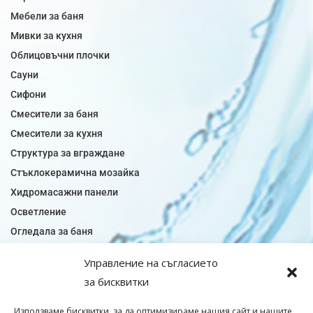
Мебели за баня
Мивки за кухня
Облицовъчни плочки
Сауни
Сифони
Смесители за баня
Смесители за кухня
Структура за вграждане
Стъклокерамична мозайка
Хидромасажни панели
Осветление
Огледала за баня
Плочки за баня
Управление на съгласието
Плочки за кухня
за бисквитки
Плочки модели
Подови лентова сифони
Използваме бисквитки, за да оптимизираме нашия сайт и нашите