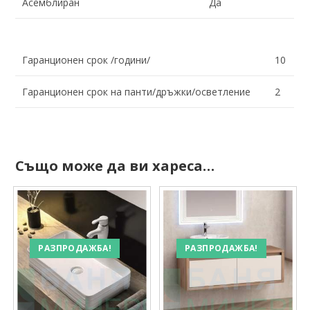
Асемблиран
Да
Гаранционен срок /години/
10
Гаранционен срок на панти/дръжки/осветление
2
Също може да ви хареса…
РАЗПРОДАЖБА!
РАЗПРОДАЖБА!