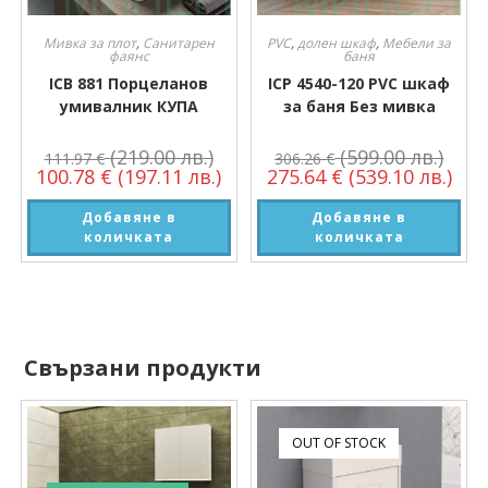
Мивка за плот
,
Санитарен
PVC
,
долен шкаф
,
Мебели за
фаянс
баня
ICB 881 Порцеланов
ICP 4540-120 PVC шкаф
умивалник КУПА
за баня Без мивка
(219.00 лв.)
(599.00 лв.)
111.97
€
306.26
€
100.78
€
(197.11 лв.)
275.64
€
(539.10 лв.)
Добавяне в
Добавяне в
количката
количката
Свързани продукти
OUT OF STOCK