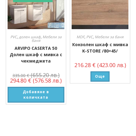
PVC
,
долен шкаф
,
Мебели за
MDF
,
PVC
,
Мебели за баня
баня
Конзолен шкаф с мивка
ARVIPO CASERTA 50
K-STORE /80×45/
Долен шкаф с мивка с
чекмеджета
216.28
€
(423.00 лв.)
(655.20 лв.)
335.00
€
Още
294.80
€
(576.58 лв.)
Добавяне в
количката