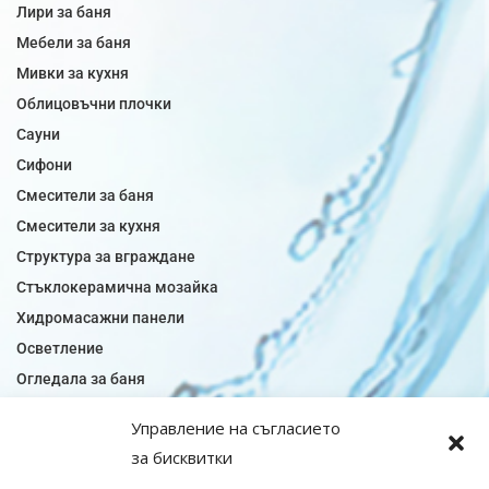
Лири за баня
Мебели за баня
Мивки за кухня
Облицовъчни плочки
Сауни
Сифони
Смесители за баня
Смесители за кухня
Структура за вграждане
Стъклокерамична мозайка
Хидромасажни панели
Осветление
Огледала за баня
Плочки за баня
Управление на съгласието
Плочки за кухня
за бисквитки
Плочки модели