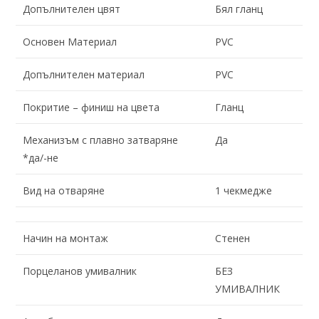
Допълнителен цвят
Бял гланц
Основен Материал
PVC
Допълнителен материал
PVC
Покритие – финиш на цвета
Гланц
Механизъм с плавно затваряне
Да
*да/-не
Вид на отваряне
1 чекмедже
Начин на монтаж
Стенен
Порцеланов умивалник
БЕЗ
УМИВАЛНИК