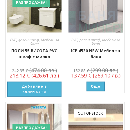
РАЗПРОДАЖБА!
PVC
,
долен шкаф
,
Мебели за
PVC
,
долен шкаф
,
Мебели за
баня
баня
ПОЛИ 55 ВИСОТА PVC
ICP 4530 NEW Мебел за
шкаф с мивка
баня
(474.00 лв.)
(299.00 лв.)
242.35
€
152.88
€
218.12
€
(426.61 лв.)
137.59
€
(269.10 лв.)
Добавяне в
Още
количката
OUT OF STOCK
РАЗПРОДАЖБА!