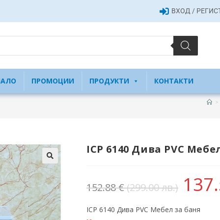
ВХОД / РЕГИ
ЧАЛО
ПРОМОЦИИ
ПРОДУКТИ
КОНТАКТИ
>
ICP 6140 Дива PVC Мебе
137
152.88
€
(299.00 лв.)
ICP 6140 Дива PVC Мебел за баня