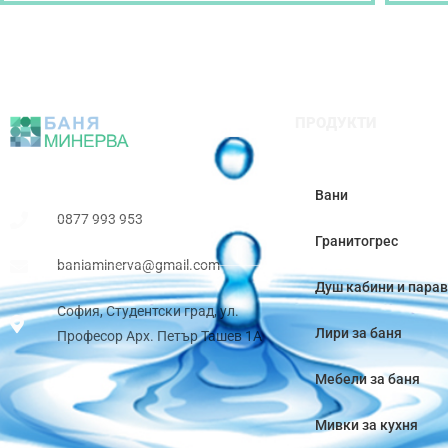
ПРОДУКТИ
Вани
0877 993 953
Гранитогрес
baniaminerva@gmail.com
Душ кабини и пара
София, Студентски град, ул.
Лири за баня
Професор Арх. Петър Ташев 1А
Мебели за баня
Мивки за кухня