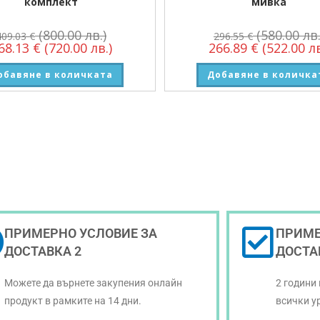
комплект
мивка
(800.00 лв.)
(580.00 лв.
409.03
€
296.55
€
68.13
€
(720.00 лв.)
266.89
€
(522.00 лв
обавяне в количката
Добавяне в количка
ПРИМЕРНО УСЛОВИЕ ЗА
ПРИМЕ
ДОСТАВКА 2
ДОСТА
Можете да върнете закупения онлайн
2 години
продукт в рамките на 14 дни.
всички у