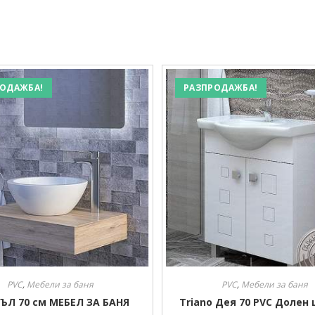
ОДАЖБА!
РАЗПРОДАЖБА!
PVC
,
Мебели за баня
PVC
,
Мебели за баня
ЪЛ 70 см МЕБЕЛ ЗА БАНЯ
Triano Дея 70 PVC Долен