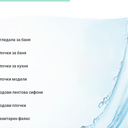
гледала за баня
лочки за баня
лочки за кухня
лочки модели
одови лентова сифони
одови плочки
анитарен фаянс