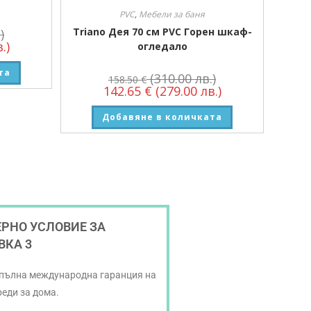
PVC
,
Мебели за баня
Triano Дея 70 см PVC Горен шкаф-
)
.)
огледало
та
(310.00 лв.)
158.50
€
142.65
€
(279.00 лв.)
Добавяне в количката
РНО УСЛОВИЕ ЗА
ВКА 3
 пълна международна гаранция на
реди за дома.