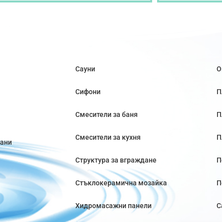
Сауни
О
Сифони
П
Смесители за баня
П
Смесители за кухня
П
вани
Структура за вграждане
П
Стъклокерамична мозайка
П
Хидромасажни панели
С