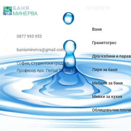
ПРОДУКТИ
Вани
0877 993 953
Гранитогрес
baniaminerva@gmail.com
Душ кабини и пара
София, Студентски град, ул.
Лири за баня
Професор Арх. Петър Ташев 1А
Мебели за баня
Мивки за кухня
Облицовъчни плоч