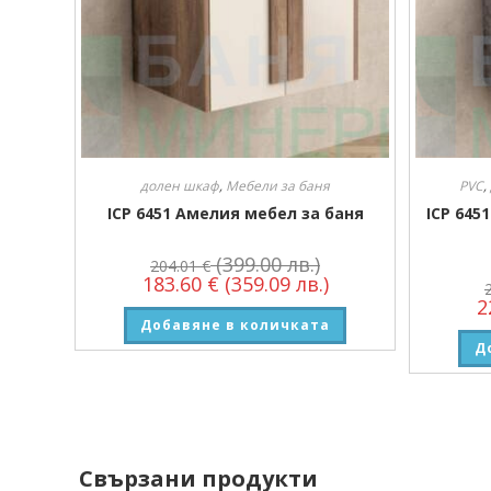
долен шкаф
,
Мебели за баня
PVC
,
ICP 6451 Амелия мебел за баня
ICP 645
(399.00 лв.)
204.01
€
183.60
€
(359.09 лв.)
2
Добавяне в количката
Д
Свързани продукти