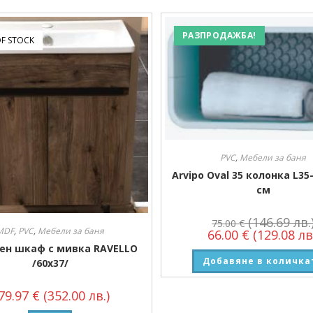
РАЗПРОДАЖБА!
F STOCK
PVC
,
Мебели за баня
Arvipo Oval 35 колонка L35
см
(146.69 лв.
75.00
€
MDF
,
PVC
,
Мебели за баня
66.00
€
(129.08 лв
ен шкаф с мивка RAVELLO
Добавяне в количка
/60х37/
79.97
€
(352.00 лв.)