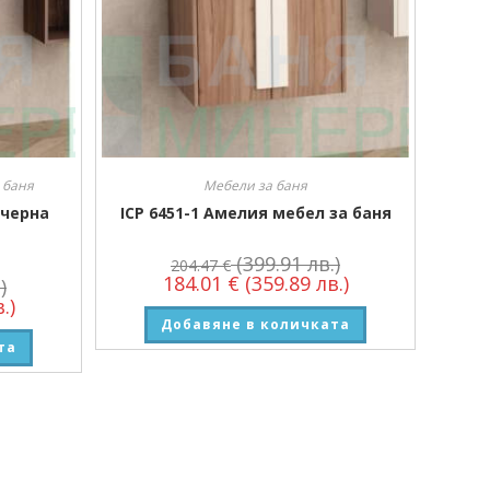
 баня
Мебели за баня
 черна
ICP 6451-1 Амелия мебел за баня
(399.91 лв.)
204.47
€
184.01
€
(359.89 лв.)
)
.)
Добавяне в количката
та