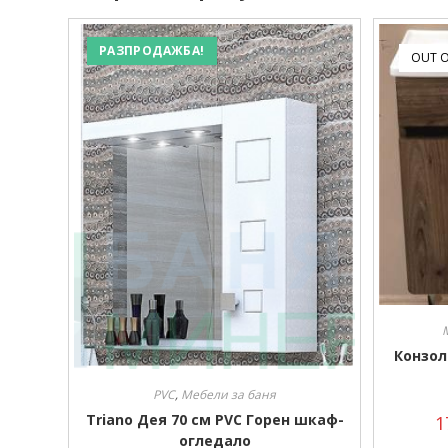
РАЗПРОДАЖБА!
OUT O
Конзол
PVC
,
Мебели за баня
Triano Дея 70 см PVC Горен шкаф-
1
огледало