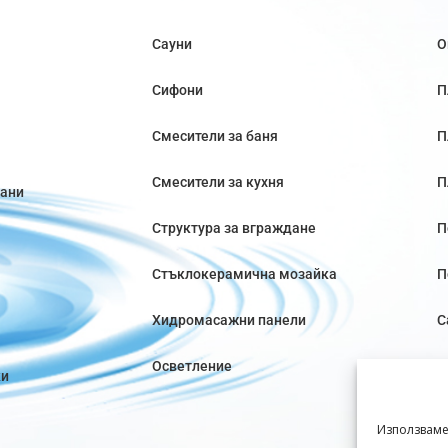
Сауни
О
Сифони
П
Смесители за баня
П
Смесители за кухня
П
вани
Структура за вграждане
П
Стъклокерамична мозайка
П
Хидромасажни панели
С
Осветление
ки
Използваме