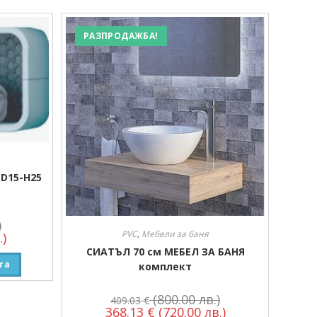
РАЗПРОДАЖБА!
-D15-H25
)
PVC
,
Мебели за баня
.)
СИАТЪЛ 70 см МЕБЕЛ ЗА БАНЯ
та
комплект
(800.00 лв.)
409.03
€
368.13
€
(720.00 лв.)