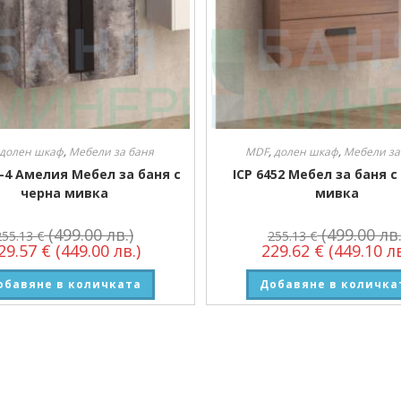
долен шкаф
,
Мебели за баня
MDF
,
долен шкаф
,
Мебели за
1-4 Амелия Мебел за баня с
ICP 6452 Мебел за баня с
черна мивка
мивка
(499.00 лв.)
(499.00 лв.
255.13
€
255.13
€
29.57
€
(449.00 лв.)
229.62
€
(449.10 лв
обавяне в количката
Добавяне в количка