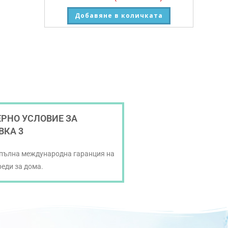
Добавяне в количката
РНО УСЛОВИЕ ЗА
ВКА 3
 пълна международна гаранция на
реди за дома.